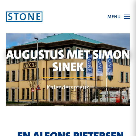
Ga
Open
MENU
naar
the
menu
homepagina
AUGUSTUS MET SIMON
SINEK
Kalenderspreuk
... EN ALFONS PIETERSEN