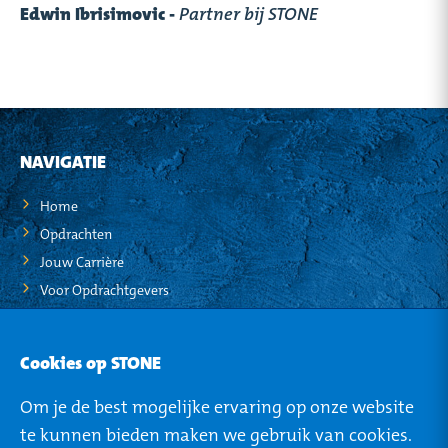
Edwin Ibrisimovic -
Partner bij STONE
NAVIGATIE
Home
Opdrachten
Jouw Carrière
Voor Opdrachtgevers
STO-NEWS
Cookies op STONE
Over STONE
Om je de best mogelijke ervaring op onze website
Mijn STONE
te kunnen bieden maken we gebruik van cookies.
Privacy