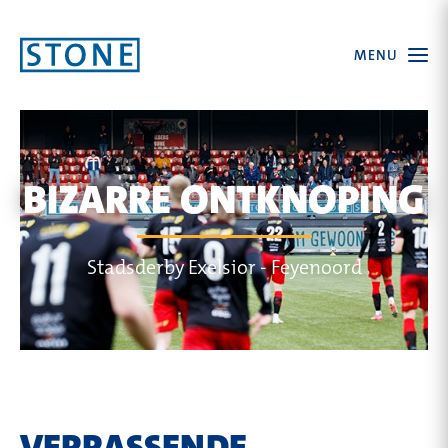
Ga
Open
MENU
naar
the
menu
homepagina
BIZARRE ONTKNOPING
Stadsderby Exelsior - Feyenoord
VERRASSENDE