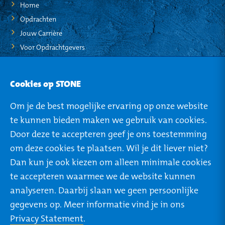
Home
Opdrachten
Jouw Carrière
Voor Opdrachtgevers
STO-NEWS
Cookies op STONE
Over STONE
Om je de best mogelijke ervaring op onze website
Mijn STONE
te kunnen bieden maken we gebruik van cookies.
Privacy
Door deze te accepteren geef je ons toestemming
om deze cookies te plaatsen. Wil je dit liever niet?
Dan kun je ook kiezen om alleen minimale cookies
te accepteren waarmee we de website kunnen
ROTTERDAM
TILBURG
analyseren. Daarbij slaan we geen persoonlijke
Rivium Boulevard 46
Ringbaan West 304
gegevens op. Meer informatie vind je in ons
2909 LK Capelle a/d
5025 VB Tilburg
Privacy Statement
.