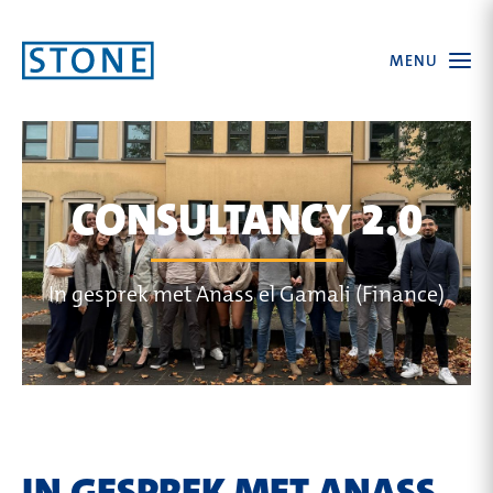
Ga
Open
MENU
naar
the
menu
homepagina
CONSULTANCY 2.0
In gesprek met Anass el Gamali (Finance)
IN GESPREK MET ANASS