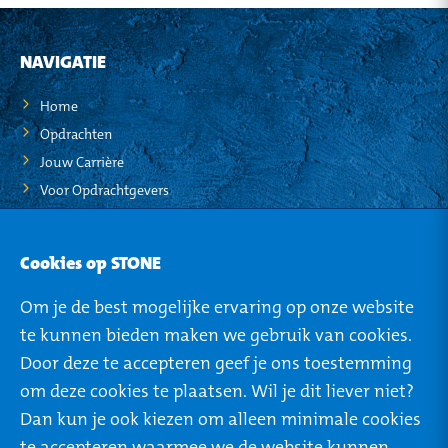
NAVIGATIE
Home
Opdrachten
Jouw Carrière
Voor Opdrachtgevers
STO-NEWS
Cookies op STONE
Over STONE
Om je de best mogelijke ervaring op onze website
Mijn STONE
te kunnen bieden maken we gebruik van cookies.
Privacy
Door deze te accepteren geef je ons toestemming
om deze cookies te plaatsen. Wil je dit liever niet?
Dan kun je ook kiezen om alleen minimale cookies
te accepteren waarmee we de website kunnen