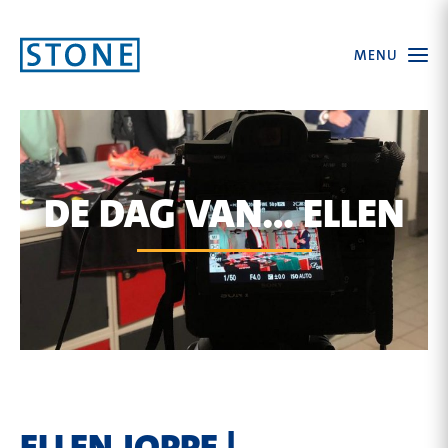
Ga
Open
MENU
naar
the
menu
homepagina
DE DAG VAN… ELLEN
ELLEN JOPPE |