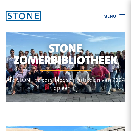
Ga
Open
MENU
naar
the
menu
homepagina
STONE
ZOMERBIBLIOTHEEK
Alle STONE papers, blogs en artikelen van 2024
op een rij