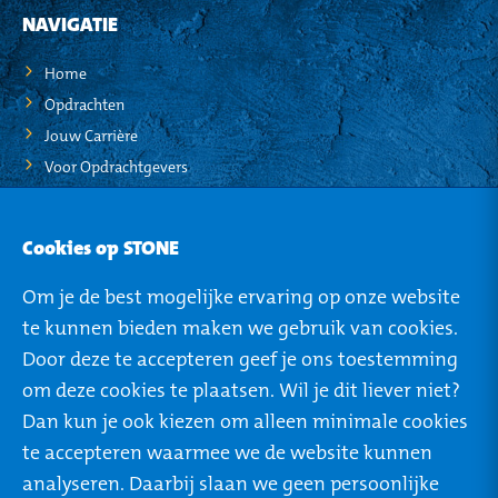
NAVIGATIE
Home
Opdrachten
Jouw Carrière
Voor Opdrachtgevers
STO-NEWS
Cookies op STONE
Over STONE
Om je de best mogelijke ervaring op onze website
Mijn STONE
te kunnen bieden maken we gebruik van cookies.
Privacy
Door deze te accepteren geef je ons toestemming
om deze cookies te plaatsen. Wil je dit liever niet?
Dan kun je ook kiezen om alleen minimale cookies
te accepteren waarmee we de website kunnen
ROTTERDAM
TILBURG
analyseren. Daarbij slaan we geen persoonlijke