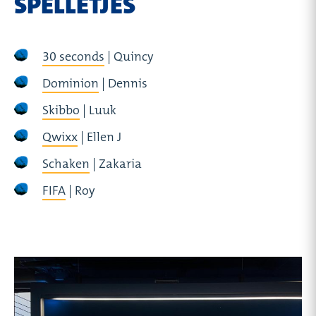
SPELLETJES
30 seconds
| Quincy
Dominion
| Dennis
Skibbo
| Luuk
Qwixx
| Ellen J
Schaken
| Zakaria
FIFA
| Roy