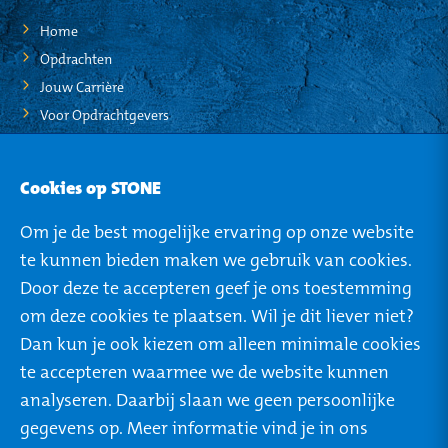
Home
Opdrachten
Jouw Carrière
Voor Opdrachtgevers
STO-NEWS
Cookies op STONE
Over STONE
Om je de best mogelijke ervaring op onze website
Mijn STONE
te kunnen bieden maken we gebruik van cookies.
Privacy
Door deze te accepteren geef je ons toestemming
om deze cookies te plaatsen. Wil je dit liever niet?
Dan kun je ook kiezen om alleen minimale cookies
te accepteren waarmee we de website kunnen
ROTTERDAM
TILBURG
analyseren. Daarbij slaan we geen persoonlijke
Rivium Boulevard 46
Ringbaan West 304
gegevens op. Meer informatie vind je in ons
2909 LK Capelle a/d
5025 VB Tilburg