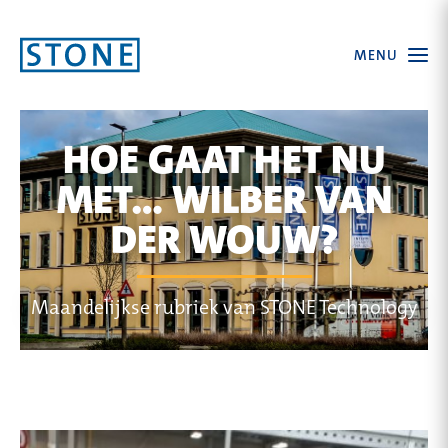
Ga
Open
MENU
naar
the
menu
homepagina
HOE GAAT HET NU
MET... WILBER VAN
DER WOUW?
Maandelijkse rubriek van STONE Technology