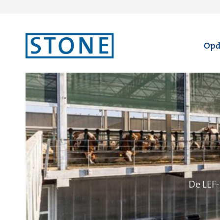
Ga
Opd
naar
homepagina
De LEF-