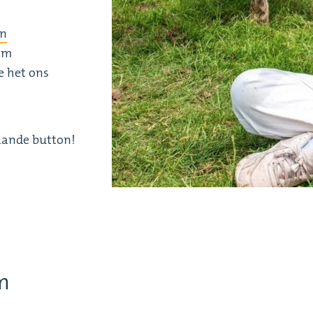
an
aam
e het ons
aande button!
m