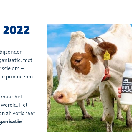
 2022
bijzonder
ganisatie, met
missie om –
te produceren.
t maar het
 wereld. Het
 zij vorig jaar
ganisatie
’.