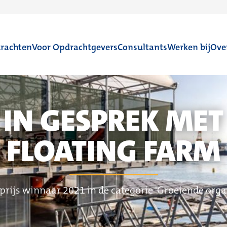
rachten
Voor Opdrachtgevers
Consultants
Werken bij
Ove
IN GESPREK MET
FLOATING FARM
prijs winnaar 2021 in de categorie 'Groeiende orga