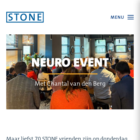
Ga
Open
MENU
naar
the
menu
homepagina
NEURO EVENT
Met Chantal van den Berg
Maar liefst 70 STONE vrienden zijn op donderdag