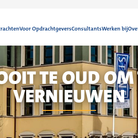
rachten
Voor Opdrachtgevers
Consultants
Werken bij
Ove
OOIT TE OUD OM 
VERNIEUWEN