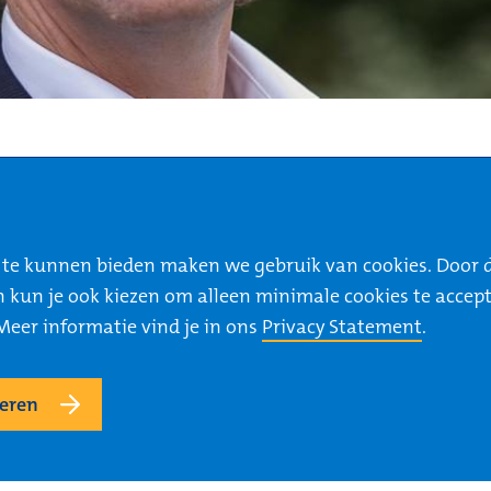
NAVIGATIE
e te kunnen bieden maken we gebruik van cookies. Door 
? Dan kun je ook kiezen om alleen minimale cookies te ac
Home
Meer informatie vind je in ons
Privacy Statement
.
Opdrachten
Jouw Carrière
Voor Opdrachtgevers
geren