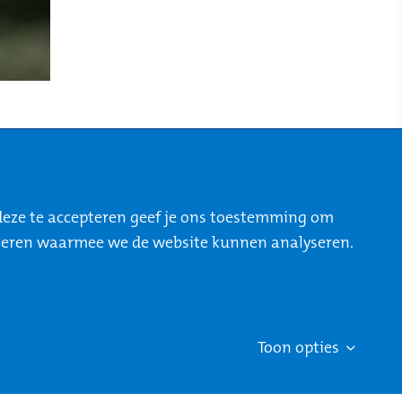
deze te accepteren geef je ons toestemming om
cepteren waarmee we de website kunnen analyseren.
STO-NEWS
Over STONE
Mijn STONE
Privacy
Toon opties