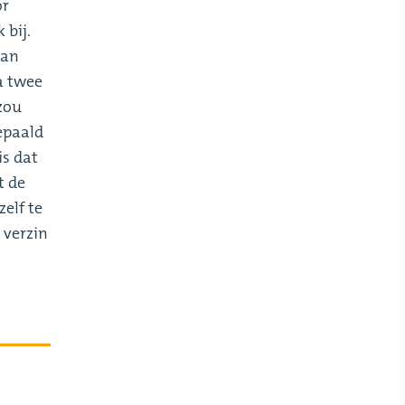
or
 bij.
van
a twee
 zou
epaald
is dat
t de
zelf te
 verzin