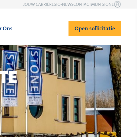
JOUW CARRIÈRE
STO-NEWS
CONTACT
MIJN STONE
r Ons
Open sollicitatie
TE