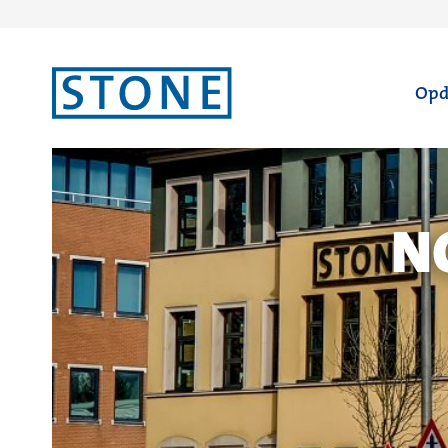
Ga
Opd
naar
homepagina
N