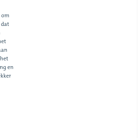
g om
 dat
n
het
 aan
 het
ing en
ekker