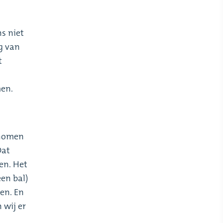
ns niet
g van
t
men.
enomen
Dat
en. Het
een bal)
en. En
 wij er