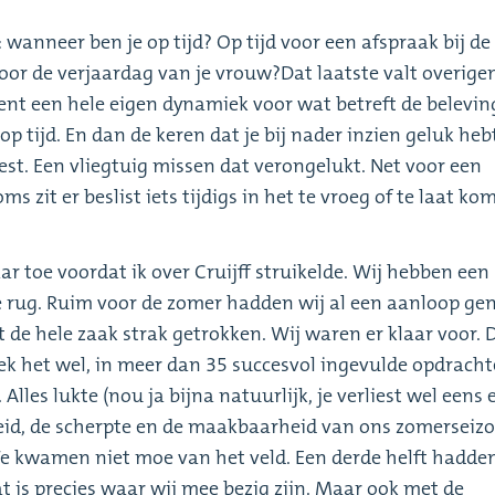
 wanneer ben je op tijd? Op tijd voor een afspraak bij de
d voor de verjaardag van je vrouw?Dat laatste valt overige
nt een hele eigen dynamiek voor wat betreft de belevin
 op tijd. En dan de keren dat je bij nader inzien geluk heb
eest. Een vliegtuig missen dat verongelukt. Net voor een
s zit er beslist iets tijdigs in het te vroeg of te laat ko
ar toe voordat ik over Cruijff struikelde. Wij hebben een
e rug. Ruim voor de zomer hadden wij al een aanloop g
 de hele zaak strak getrokken. Wij waren er klaar voor. 
eek het wel, in meer dan 35 succesvol ingevulde opdracht
Alles lukte (nou ja bijna natuurlijk, je verliest wel eens 
lheid, de scherpte en de maakbaarheid van ons zomerseizo
e kwamen niet moe van het veld. Een derde helft hadden
t is precies waar wij mee bezig zijn. Maar ook met de