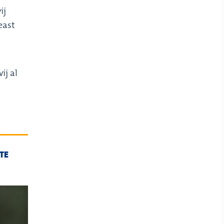
ij
east
ij al
TE