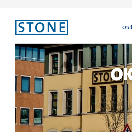
Ga
Opd
naar
homepagina
OK