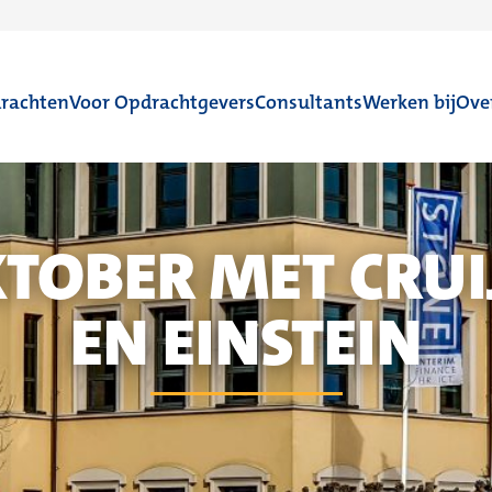
rachten
Voor Opdrachtgevers
Consultants
Werken bij
Ove
TOBER MET CRUI
EN EINSTEIN