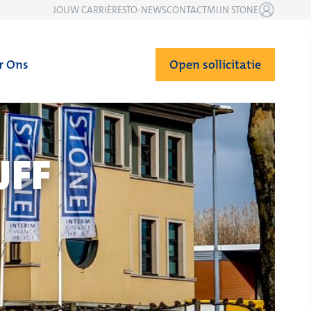
JOUW CARRIÈRE
STO-NEWS
CONTACT
MIJN STONE
r Ons
Open sollicitatie
JFF