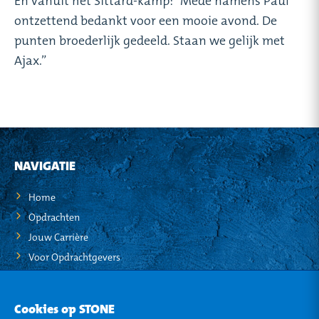
En vanuit het Sittard-kamp: “Mede namens Paul
ontzettend bedankt voor een mooie avond. De
punten broederlijk gedeeld. Staan we gelijk met
Ajax.”
NAVIGATIE
Home
Opdrachten
Jouw Carrière
Voor Opdrachtgevers
STO-NEWS
Cookies op STONE