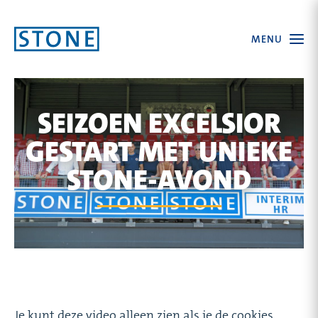
Ga
Open
MENU
naar
the
menu
homepagina
SEIZOEN EXCELSIOR
GESTART MET UNIEKE
STONE-AVOND
Je kunt deze video alleen zien als je de cookies