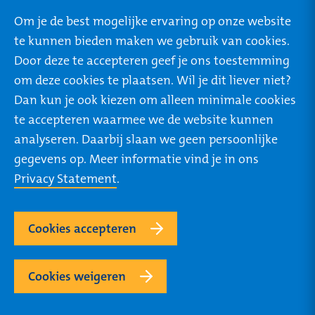
Over STONE
Om je de best mogelijke ervaring op onze website
Mijn STONE
te kunnen bieden maken we gebruik van cookies.
Privacy
Door deze te accepteren geef je ons toestemming
om deze cookies te plaatsen. Wil je dit liever niet?
Dan kun je ook kiezen om alleen minimale cookies
te accepteren waarmee we de website kunnen
ROTTERDAM
TILBURG
analyseren. Daarbij slaan we geen persoonlijke
Rivium Boulevard 46
Ringbaan West 304
gegevens op. Meer informatie vind je in ons
2909 LK Capelle a/d
5025 VB Tilburg
Privacy Statement
.
IJssel
+31 (0) 85 273 64 27
+31 (0) 85 273 64 27
Routebeschrijving
Cookies accepteren
Routebeschrijving
Cookies weigeren