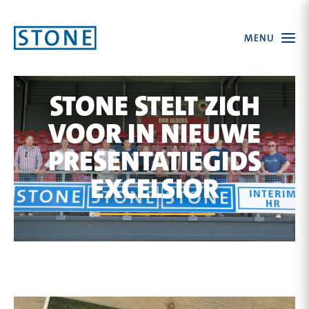
Ga
Open
MENU
naar
the
menu
homepagina
STONE STELT ZICH
VOOR IN NIEUWE
PRESENTATIEGIDS
EXCELSIOR