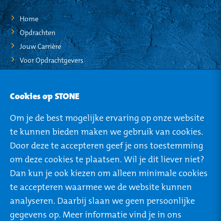
Home
Opdrachten
Jouw Carrière
Voor Opdrachtgevers
STO-NEWS
Cookies op STONE
Over STONE
Om je de best mogelijke ervaring op onze website
Mijn STONE
te kunnen bieden maken we gebruik van cookies.
Privacy
Door deze te accepteren geef je ons toestemming
om deze cookies te plaatsen. Wil je dit liever niet?
Dan kun je ook kiezen om alleen minimale cookies
te accepteren waarmee we de website kunnen
ROTTERDAM
TILBURG
analyseren. Daarbij slaan we geen persoonlijke
Rivium Boulevard 46
Ringbaan West 304
gegevens op. Meer informatie vind je in ons