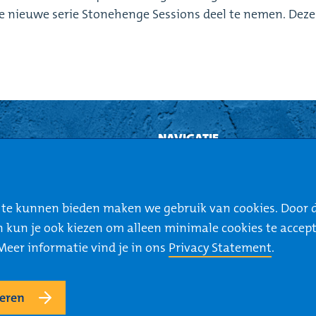
 nieuwe serie Stonehenge Sessions deel te nemen. Deze
NAVIGATIE
Home
Opdrachten
e te kunnen bieden maken we gebruik van cookies. Door 
Jouw Carrière
? Dan kun je ook kiezen om alleen minimale cookies te ac
Voor Opdrachtgevers
Meer informatie vind je in ons
Privacy Statement
.
geren