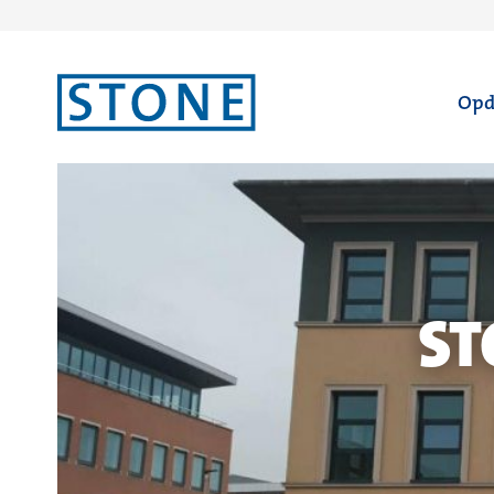
Ga
Opd
naar
homepagina
ST