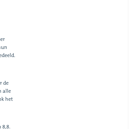
er
 hun
edeeld.
r de
 alle
ok het
 8,8.