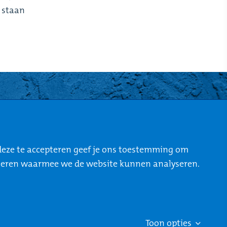
 staan
STO-NEWS
Over STONE
deze te accepteren geef je ons toestemming om
Mijn STONE
cepteren waarmee we de website kunnen analyseren.
Privacy
Toon opties