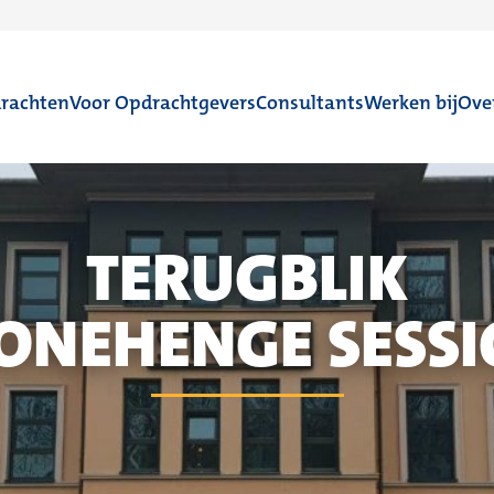
rachten
Voor Opdrachtgevers
Consultants
Werken bij
Ove
TERUGBLIK
ONEHENGE SESS