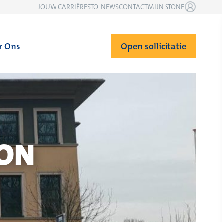
JOUW CARRIÈRE
STO-NEWS
CONTACT
MIJN STONE
r Ons
Open sollicitatie
ION