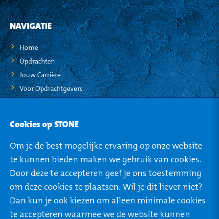
NAVIGATIE
Home
Opdrachten
Jouw Carrière
Voor Opdrachtgevers
STO-NEWS
Cookies op STONE
Over STONE
Om je de best mogelijke ervaring op onze website
Mijn STONE
te kunnen bieden maken we gebruik van cookies.
Privacy
Door deze te accepteren geef je ons toestemming
om deze cookies te plaatsen. Wil je dit liever niet?
Dan kun je ook kiezen om alleen minimale cookies
te accepteren waarmee we de website kunnen
ROTTERDAM
TILBURG