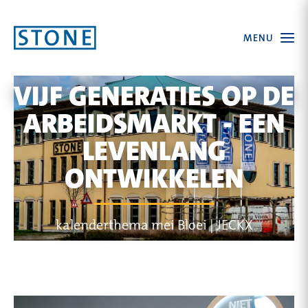
Ga
Open
MENU
naar
the
menu
homepagina
VIJF GENERATIES OP DE
ARBEIDSMARKT - EEN
LEVENLANG
ONTWIKKELEN
kalenderthema mei Bloei | JECKX