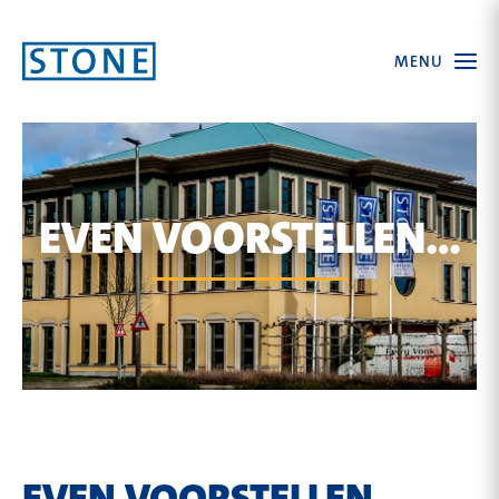
Ga
Open
MENU
naar
the
menu
homepagina
EVEN VOORSTELLEN…
EVEN VOORSTELLEN…