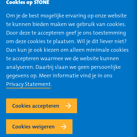
STO-NEWS
Cookies op STONE
Over STONE
Om je de best mogelijke ervaring op onze website
Mijn STONE
te kunnen bieden maken we gebruik van cookies.
Privacy
Door deze te accepteren geef je ons toestemming
om deze cookies te plaatsen. Wil je dit liever niet?
Dan kun je ook kiezen om alleen minimale cookies
te accepteren waarmee we de website kunnen
ROTTERDAM
TILBURG
analyseren. Daarbij slaan we geen persoonlijke
Rivium Boulevard 46
Ringbaan West 304
gegevens op. Meer informatie vind je in ons
2909 LK Capelle a/d
5025 VB Tilburg
Privacy Statement
.
IJssel
+31 (0) 85 273 64 27
+31 (0) 85 273 64 27
Routebeschrijving
Cookies accepteren
Routebeschrijving
Cookies weigeren