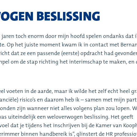
OGEN BESLISSING
n jaren toch enorm door mijn hoofd spelen ondanks dat i
kte. Op het juiste moment kwam ik in contact met Berna
richt dat ze een passende (eerste) opdracht had gevonden
mpel om de stap richting het interimschap te maken, en 
el voeten in de aarde, maar ik wilde het zelf echt heel gr
nciële) risico’s en daarom heb ik – samen met mijn part
onden zijn wanneer niet alles volgens plan zou lopen. 
was uiteindelijk een weloverwogen beslissing. Het geeft
voel dat je tijdens het inschrijven bij de Kamer van Koo
terimmer binnen handbereik is’’, glinstert de HR professi