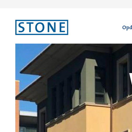
Ga
Opd
naar
homepagina