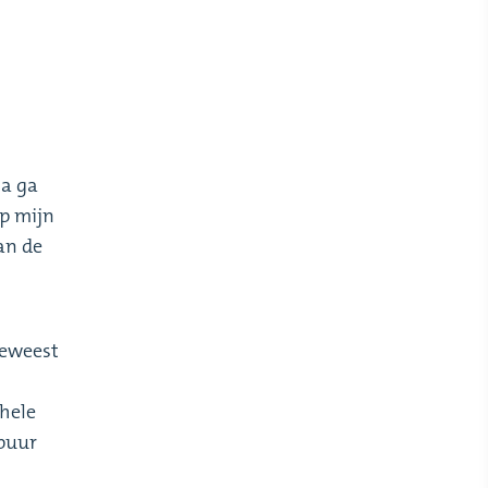
na ga
op mijn
an de
geweest
hele
 puur