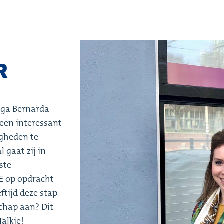
R
lega Bernarda
een interessant
igheden te
 gaat zij in
ste
NE op opdracht
ftijd deze stap
schap aan? Dit
Talkie!