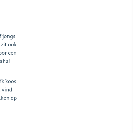
f jongs
zit ook
voor een
haha!
ik koos
k vind
aken op