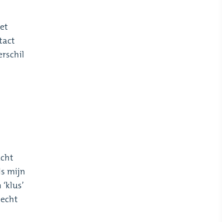
et
tact
erschil
acht
ls mijn
‘klus’
 echt