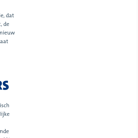
e, dat
, de
pnieuw
gaat
RS
tisch
ijke
ende