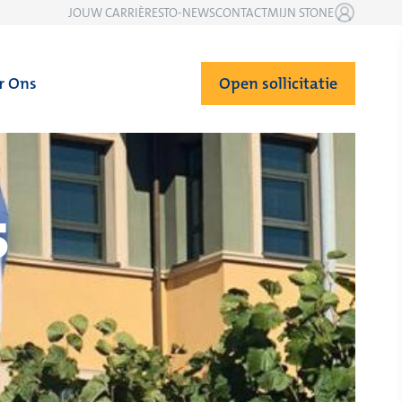
JOUW CARRIÈRE
STO-NEWS
CONTACT
MIJN STONE
r Ons
Open sollicitatie
5