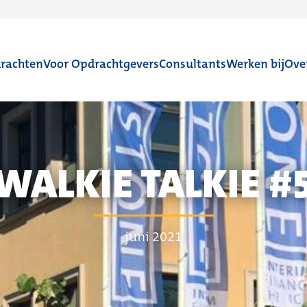
rachten
Voor Opdrachtgevers
Consultants
Werken bij
Ove
WALKIE TALKIE #
juni 2021