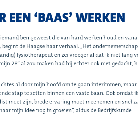
R EEN ‘BAAS’ WERKEN
d al iemand ben geweest die van hard werken houd en vana
’, begint de Haagse haar verhaal. ,,Het ondernemerschap 
standig) fysiotherapeut en zei vroeger al dat ik niet lang 
e
 mijn 28
al zou maken had hij echter ook niet gedacht, 
achtes al door mijn hoofd om te gaan interimmen, maar 
gende stap te zetten binnen een vaste baan. Ook omdat i
alist moet zijn, brede ervaring moet meenemen en snel z
ar mijn idee nog in groeien’’, aldus de Bedrijfskunde