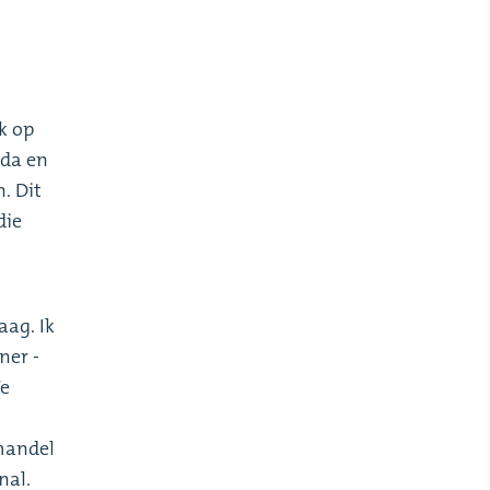
k op
rda en
. Dit
die
aag. Ik
ner -
We
phandel
onal.