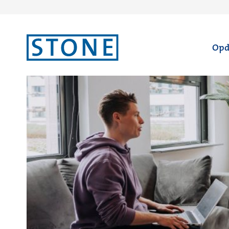
Ga
Opd
naar
homepagina