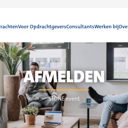
rachten
Voor Opdrachtgevers
Consultants
Werken bij
Ove
AFMELDEN
STONE event