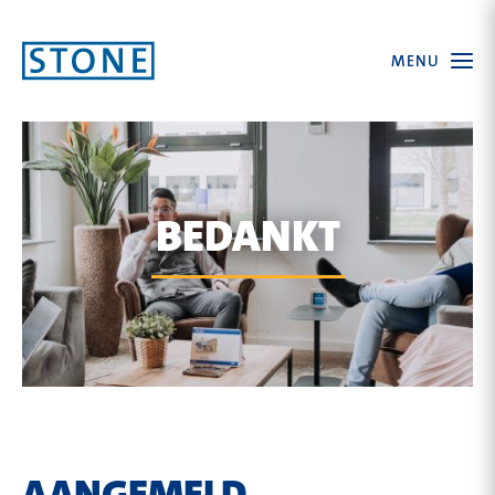
Ga
Open
MENU
naar
the
menu
homepagina
BEDANKT
AANGEMELD