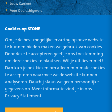
Jouw Carrière
Voor Opdrachtgevers
STO-NEWS
Cookies op STONE
Over STONE
Om je de best mogelijke ervaring op onze website
Mijn STONE
te kunnen bieden maken we gebruik van cookies.
Privacy
Door deze te accepteren geef je ons toestemming
om deze cookies te plaatsen. Wil je dit liever niet?
Dan kun je ook kiezen om alleen minimale cookies
te accepteren waarmee we de website kunnen
ROTTERDAM
TILBURG
analyseren. Daarbij slaan we geen persoonlijke
Rivium Boulevard 46
Ringbaan West 304
gegevens op. Meer informatie vind je in ons
2909 LK Capelle a/d
5025 VB Tilburg
Privacy Statement
.
IJssel
+31 (0) 85 273 64 27
+31 (0) 85 273 64 27
Routebeschrijving