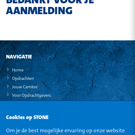
AANMELDING
NAVIGATIE
Home
Opdrachten
Jouw Carrière
Voor Opdrachtgevers
STO-NEWS
Cookies op STONE
Over STONE
Om je de best mogelijke ervaring op onze website
Mijn STONE