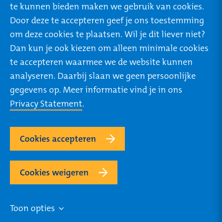
te kunnen bieden maken we gebruik van cookies.
Privacy
Door deze te accepteren geef je ons toestemming
om deze cookies te plaatsen. Wil je dit liever niet?
Dan kun je ook kiezen om alleen minimale cookies
te accepteren waarmee we de website kunnen
ROTTERDAM
TILBURG
analyseren. Daarbij slaan we geen persoonlijke
Rivium Boulevard 46
Ringbaan West 304
gegevens op. Meer informatie vind je in ons
2909 LK Capelle a/d
5025 VB Tilburg
Privacy Statement
.
IJssel
+31 (0) 85 273 64 27
+31 (0) 85 273 64 27
Routebeschrijving
Cookies accepteren
Routebeschrijving
Cookies weigeren
Volg
Mijn STONE omgeving
LinkedIn
Twitter
Facebook
Instagram
Toon opties
My
ons
profile
profile
profile
profile