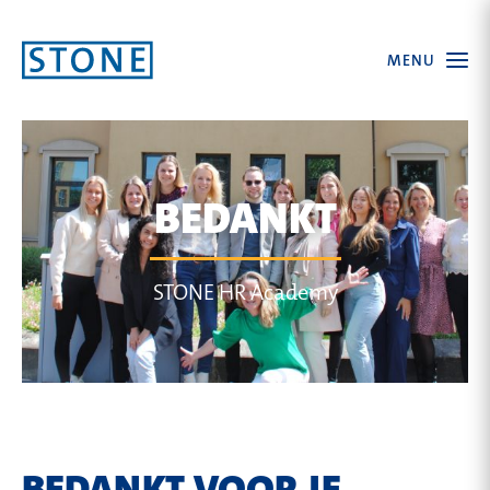
Ga
Open
MENU
naar
the
menu
homepagina
BEDANKT
STONE HR Academy
BEDANKT VOOR JE