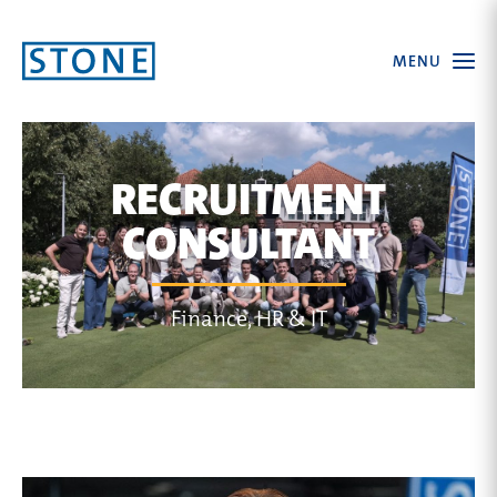
Ga
Open
MENU
naar
the
menu
homepagina
RECRUITMENT
CONSULTANT
Finance, HR & IT