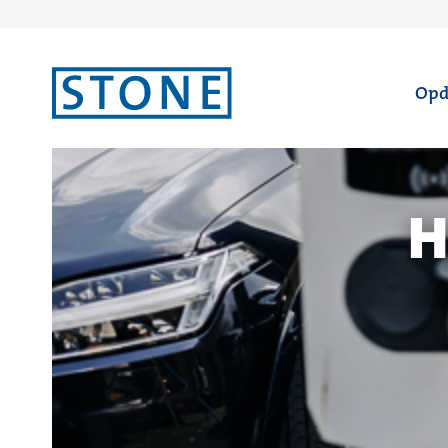
Ga
Opd
naar
homepagina
H