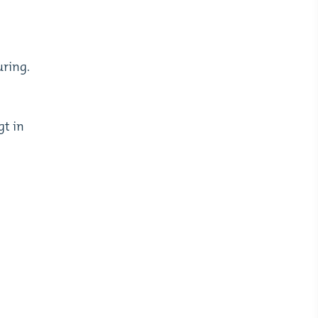
ring.
gt in
.