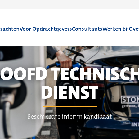
rachten
Voor Opdrachtgevers
Consultants
Werken bij
Ove
OOFD TECHNISC
DIENST
Beschikbare interim kandidaat