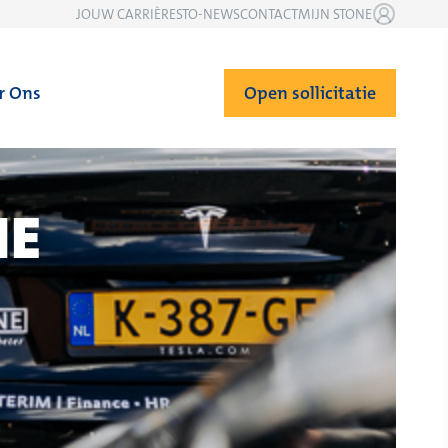
JOUW CARRIÈRE
STO-NEWS
CONTACT
MIJN STONE
r Ons
Open sollicitatie
HE