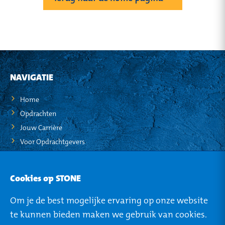
NAVIGATIE
Home
Opdrachten
Jouw Carrière
Voor Opdrachtgevers
STO-NEWS
Cookies op STONE
Over STONE
Om je de best mogelijke ervaring op onze website
Mijn STONE
te kunnen bieden maken we gebruik van cookies.
Privacy