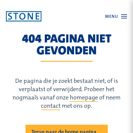
Ga
Open
MENU
naar
the
menu
homepagina
404 PAGINA NIET
GEVONDEN
De pagina die je zoekt bestaat niet, of is
verplaatst of verwijderd. Probeer het
nogmaals vanaf onze
homepage
of neem
contact
met ons op.
Terug naar de home pagina