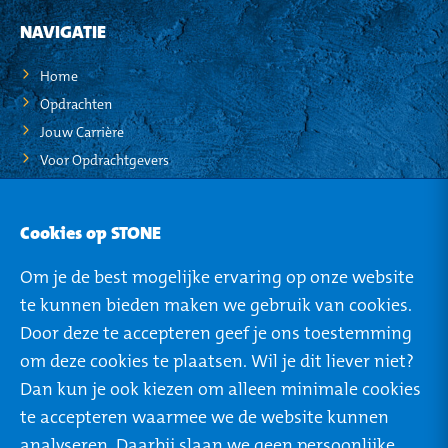
NAVIGATIE
Home
Opdrachten
Jouw Carrière
Voor Opdrachtgevers
STO-NEWS
Cookies op STONE
Over STONE
Om je de best mogelijke ervaring op onze website
Mijn STONE
te kunnen bieden maken we gebruik van cookies.
Privacy
Door deze te accepteren geef je ons toestemming
om deze cookies te plaatsen. Wil je dit liever niet?
Dan kun je ook kiezen om alleen minimale cookies
te accepteren waarmee we de website kunnen
ROTTERDAM
TILBURG
analyseren. Daarbij slaan we geen persoonlijke