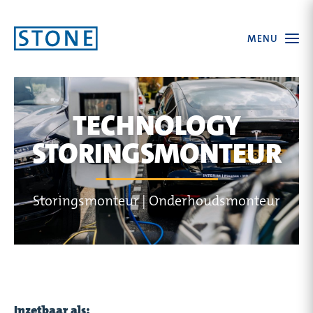
Ga
Open
MENU
naar
the
menu
homepagina
TECHNOLOGY
STORINGSMONTEUR
Storingsmonteur | Onderhoudsmonteur
Inzetbaar als: