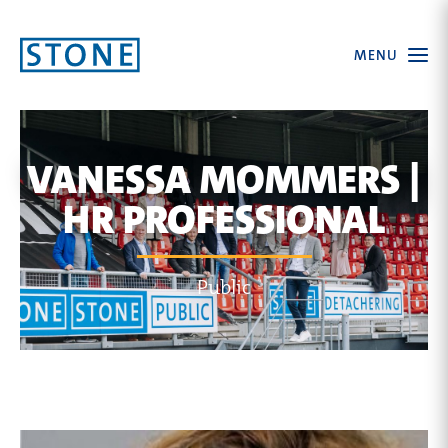
Ga
Open
MENU
naar
the
menu
homepagina
VANESSA MOMMERS |
HR PROFESSIONAL
Public