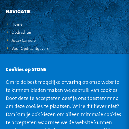
NAVIGATIE
Home
Opdrachten
Jouw Carrière
Voor Opdrachtgevers
STO-NEWS
Cookies op STONE
Over STONE
Om je de best mogelijke ervaring op onze website
Mijn STONE
te kunnen bieden maken we gebruik van cookies.
Privacy
Door deze te accepteren geef je ons toestemming
om deze cookies te plaatsen. Wil je dit liever niet?
Dan kun je ook kiezen om alleen minimale cookies
te accepteren waarmee we de website kunnen
ROTTERDAM
TILBURG